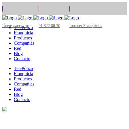
Únete a nosotros
91 822 80 30
Intranet Franquicias
TelePóliza
Franquicia
Productos
Compañias
Red
Blog
Contacto
TelePóliza
Franquicia
Productos
Compañias
Red
Blog
Contacto