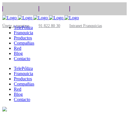
Únete a nosotros
91 822 80 30
Intranet Franquicias
TelePóliza
Franquicia
Productos
Compañias
Red
Blog
Contacto
TelePóliza
Franquicia
Productos
Compañias
Red
Blog
Contacto