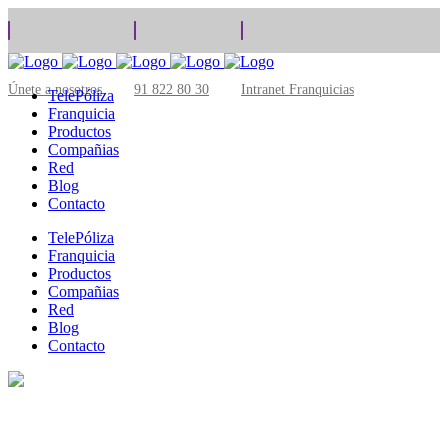
Únete a nosotros
91 822 80 30
Intranet Franquicias
TelePóliza
Franquicia
Productos
Compañias
Red
Blog
Contacto
TelePóliza
Franquicia
Productos
Compañias
Red
Blog
Contacto