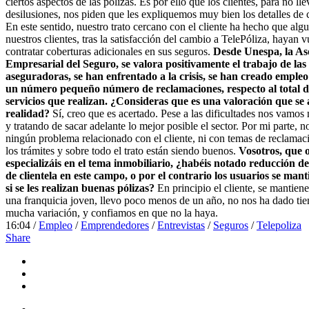
ciertos aspectos de las pólizas. Es por ello que los clientes, para no lle
desilusiones, nos piden que les expliquemos muy bien los detalles de 
En este sentido, nuestro trato cercano con el cliente ha hecho que alg
nuestros clientes, tras la satisfacción del cambio a TelePóliza, hayan v
contratar coberturas adicionales en sus seguros.
Desde Unespa, la As
Empresarial del Seguro, se valora positivamente el trabajo de las
aseguradoras, se han enfrentado a la crisis, se han creado empleo
un número pequeño número de reclamaciones, respecto al total d
servicios que realizan. ¿Consideras que es una valoración que se a
realidad?
Sí, creo que es acertado. Pese a las dificultades nos vamo
y tratando de sacar adelante lo mejor posible el sector. Por mi parte, n
ningún problema relacionado con el cliente, ni con temas de reclamac
los trámites y sobre todo el trato están siendo buenos.
Vosotros, que 
especializáis en el tema inmobiliario, ¿habéis notado reducción de
de clientela en este campo, o por el contrario los usuarios se manti
si se les realizan buenas pólizas?
En principio el cliente, se mantiene
una franquicia joven, llevo poco menos de un año, no nos ha dado ti
mucha variación, y confiamos en que no la haya.
16:04 /
Empleo
/
Emprendedores
/
Entrevistas
/
Seguros
/
Telepoliza
Share