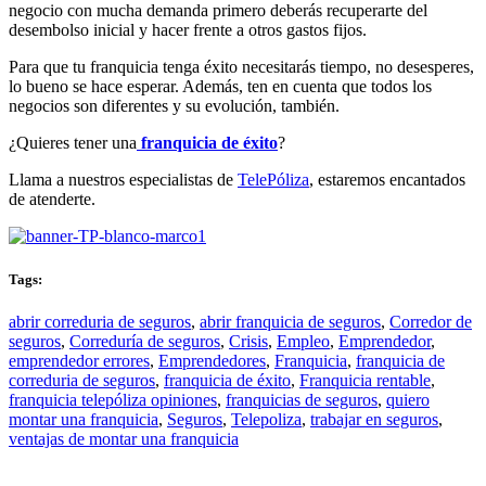
negocio con mucha demanda primero deberás recuperarte del
desembolso inicial y hacer frente a otros gastos fijos.
Para que tu franquicia tenga éxito necesitarás tiempo, no desesperes,
lo bueno se hace esperar. Además, ten en cuenta que todos los
negocios son diferentes y su evolución, también.
¿Quieres tener una
franquicia de éxito
?
Llama a nuestros especialistas de
TelePóliza
, estaremos encantados
de atenderte.
Tags:
abrir correduria de seguros
,
abrir franquicia de seguros
,
Corredor de
seguros
,
Correduría de seguros
,
Crisis
,
Empleo
,
Emprendedor
,
emprendedor errores
,
Emprendedores
,
Franquicia
,
franquicia de
correduria de seguros
,
franquicia de éxito
,
Franquicia rentable
,
franquicia telepóliza opiniones
,
franquicias de seguros
,
quiero
montar una franquicia
,
Seguros
,
Telepoliza
,
trabajar en seguros
,
ventajas de montar una franquicia