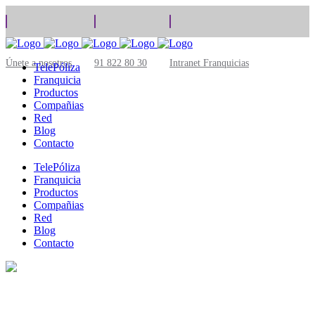
Únete a nosotros
91 822 80 30
Intranet Franquicias
TelePóliza
Franquicia
Productos
Compañias
Red
Blog
Contacto
TelePóliza
Franquicia
Productos
Compañias
Red
Blog
Contacto