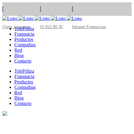
Únete a nosotros
91 822 80 30
Intranet Franquicias
TelePóliza
Franquicia
Productos
Compañias
Red
Blog
Contacto
TelePóliza
Franquicia
Productos
Compañias
Red
Blog
Contacto