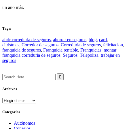
un año más.
Tags:
abrir correduria de seguros
,
ahorrar en seguros
,
blog
,
card
,
christmas
,
Corredor de seguros
,
Correduría de seguros
,
felicitacion
,
franquicia de seguros
,
Franquicia rentable
,
Franquicias
,
montar
franquicia correduria de seguros
,
Seguros
,
Telepoliza
,
trabajar en
seguros
Search
for:
Archivos
Archivos
Categorías
Autónomos
Consejos