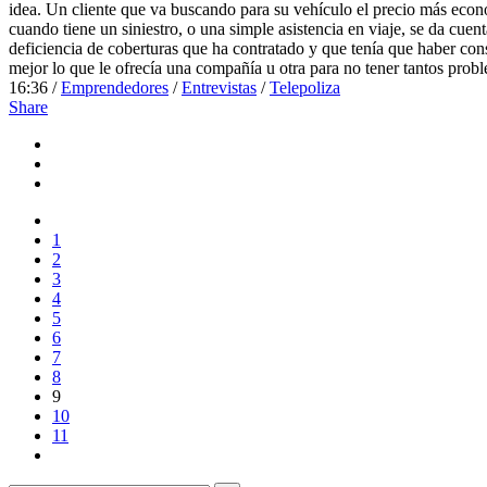
idea. Un cliente que va buscando para su vehículo el precio más eco
cuando tiene un siniestro, o una simple asistencia en viaje, se da cuent
deficiencia de coberturas que ha contratado y que tenía que haber con
mejor lo que le ofrecía una compañía u otra para no tener tantos prob
16:36 /
Emprendedores
/
Entrevistas
/
Telepoliza
Share
1
2
3
4
5
6
7
8
9
10
11