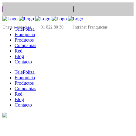
Únete a nosotros
91 822 80 30
Intranet Franquicias
TelePóliza
Franquicia
Productos
Compañias
Red
Blog
Contacto
TelePóliza
Franquicia
Productos
Compañias
Red
Blog
Contacto