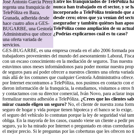
Entre los franquiciados de TelePóliza h
José Antonio García Pérez
nunca han trabajado en el sector, y se 
regenta una franquicia de
incorporado a TelePóliza teniendo que
TelePóliza en Baza,
desde cero; otros que ya venían del sect
Granada, adherida desde
asegurador y también quiénes han apos
hace cuatro años a GES-
TelePóliza como ampliación de su actual
BUGARBE, una Gestoría
¿Podrías explicarnos cuál es tu caso?
Administrativa que ofrece
una oferta variada de
servicios.
GES-BUGARBE, es una empresa creada en el año 2006 formada por
trabajadores provenientes del mundo del asesoramiento Laboral, Fisca
con un escaso conocimiento en la mediación de seguros. Tras nuestra
estuvimos unos meses informándonos para poder montar nuestra propi
de seguros para así poder ofrecer a nuestros clientes una oferta variad
más allá de los comunes que cualquier Gestoría Administrativa ofrec
por Internet encontramos a TelePóliza, nos pusimos en contacto con el
dieron información de la franquicia, la estudiamos, visitamos a otros 
y contactamos con su director comercial, Iván Novo, para aclarar inqu
formalizar nuestra adhesión a TelePóliza.
¿Crees que los clientes sa
mirar cuando eligen un seguro?
No, el cliente de nuestra zona forma
seguro de hogar y vida porque tienen hipoteca y el banco se lo exige, 
el seguro del vehículo lo contratan porque la ley de seguridad vial tam
obliga. En la mayoría de los casos, cuando viene un cliente a pedir p
seguro, ya lo ha mirado por Internet o preguntado en otras corredurías
el mejor precio. Si le preguntas por las coberturas que les ofrecen no t